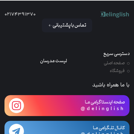
02174391370
تماس با پشتیبانی
دسترسی سریع
لیست مدرسان
صفحه اصلی
فروشگاه
با ما همراه باشید
صفحه اینستاگرامی مـا
@delinglish
کانـال تلـگرامی مـا