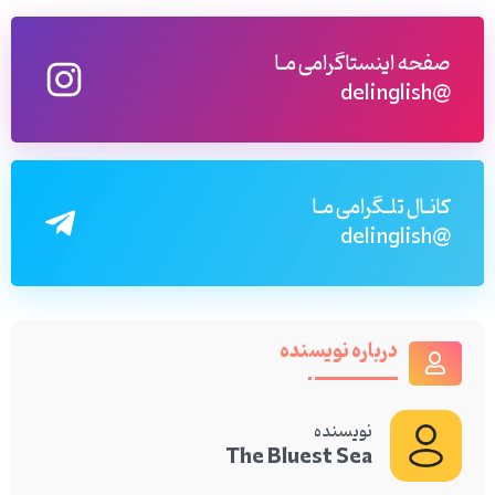
صفحه اینستاگرامی مـا
@delinglish
کانـال تلـگرامی مـا
@delinglish
درباره نویسنده
نویسنده
The Bluest Sea