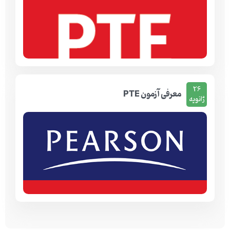
26
معرفی آزمون PTE
ژانویه