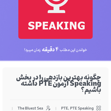
4 دقیقه
خواندن این مطلب
زمان میبرد!
چگونه بهترین بازدهی را در بخش
Speaking آزمون PTE داشته
باشیم؟
The Bluest Sea
PTE
,
PTE Speaking