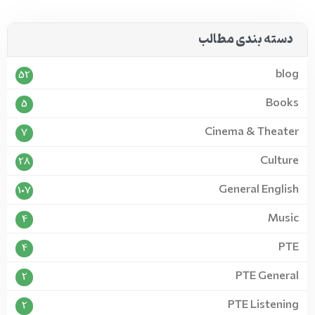
دسته بندی مطالب
blog
52
Books
5
Cinema & Theater
7
Culture
28
General English
107
Music
4
PTE
4
PTE General
2
PTE Listening
2