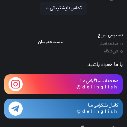
تماس با پشتیبانی
دسترسی سریع
لیست مدرسان
صفحه اصلی
فروشگاه
با ما همراه باشید
صفحه اینستاگرامی مـا
@delinglish
کانـال تلـگرامی مـا
@delinglish