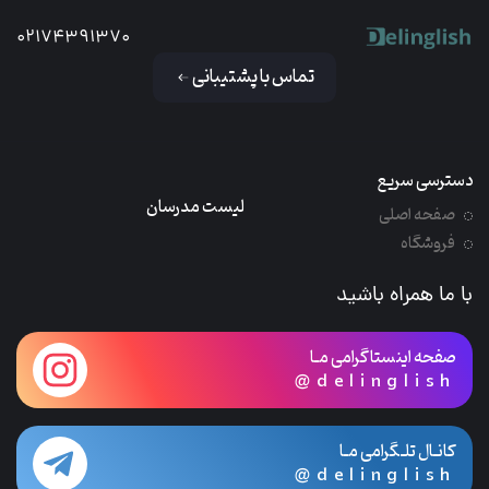
02174391370
تماس با پشتیبانی
دسترسی سریع
لیست مدرسان
صفحه اصلی
فروشگاه
با ما همراه باشید
صفحه اینستاگرامی مـا
@delinglish
کانـال تلـگرامی مـا
@delinglish