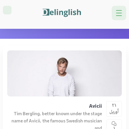
دسته بندی: Music
خانه
Music
Culture
21
Avicii
آوریل
Tim Bergling, better known under the stage
name of Avicii, the famous Swedish musician
and...
1