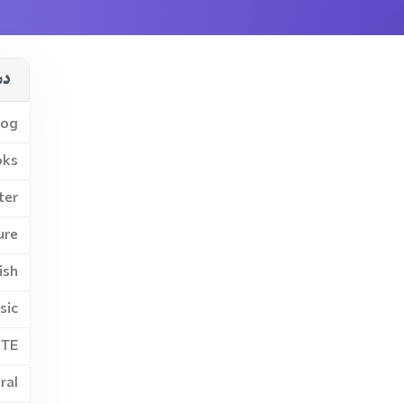
دس
log
oks
ter
ure
ish
sic
PTE
ral