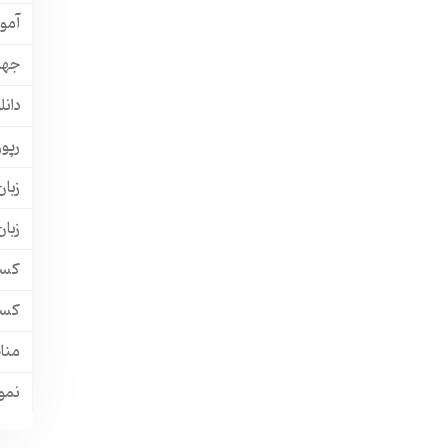
آمو
جها
دانل
رپور
زبان
زبا
کسب
کسب
منا
نمون