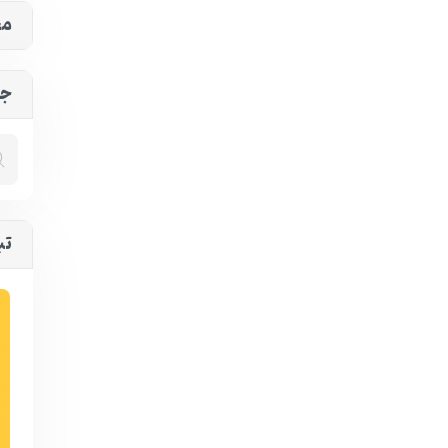
مح
جس
تب