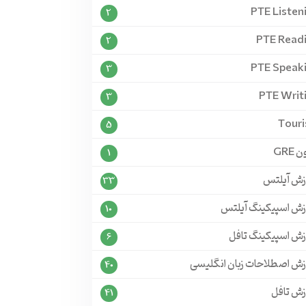
PTE Listen
2
PTE Read
2
PTE Speak
3
PTE Writ
3
Tour
5
 GRE
1
زش آیلتس
33
زش اسپیکینگ آیلتس
10
زش اسپیکینگ تافل
6
زش اصطلاحات زبان انگلیسی
40
زش تافل
41