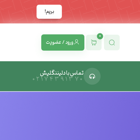
بریم!
0
ورود / عضویت
تماس با دلیننگلیش
02174391370