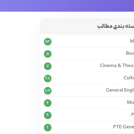
ته بندی مطالب
b
52
Bo
5
Cinema & Thea
7
Cult
28
General Engl
107
Mu
4
4
PTE Gene
2