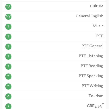
Culture
28
General English
107
Music
4
PTE
4
PTE General
2
PTE Listening
2
PTE Reading
2
PTE Speaking
3
PTE Writing
3
Tourism
5
آزمون GRE
1