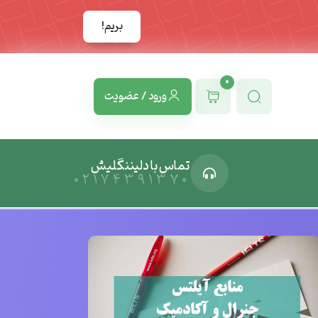
بریم!
0
ورود / عضویت
تماس با دلیننگلیش
02174391370