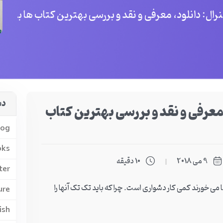
دانلود، معرفی و نقد و بررسی بهترین کتاب ها برای self-study
دس
معرفی و نقد و بررسی بهترین کتاب
log
oks
9 می 2018
10 دقیقه
ter
ما می خورند کمی کار دشواری است. چرا که باید تک تک آنها را
ure
ish