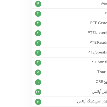
Mu
4
4
PTE Gene
2
PTE Listen
2
PTE Read
2
PTE Speak
3
PTE Writ
3
Tour
5
 GRE
1
زش آیلتس
33
زش اسپیکینگ آیلتس
10