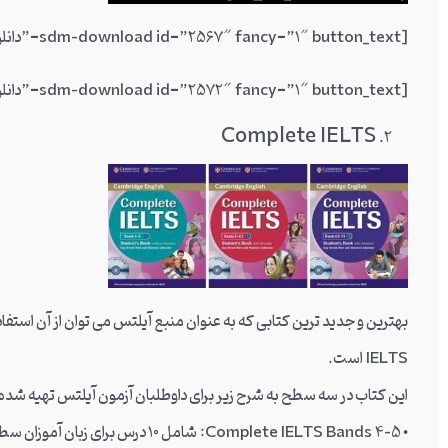
[sdm-download id=”2567″ fancy=”1″ button_text=”دانلود کتاب The Official Cambridge Guide”]
[sdm-download id=”2572″ fancy=”1″ button_text=”دانلود اپلیکیشن The Official Cambridge Guide”]
Complete IELTS
بهترین و جدید ترین کتابی که به عنوان منبع آیلتس می توان از آن استفا
IELTS
است.
این کتاب در سه سطح به شرح زیر برای داوطلبان آزمون آیلتس تهیه شده
• Complete IELTS Bands 4-5: شامل 10 درس برای زبان آموزان سطح B1