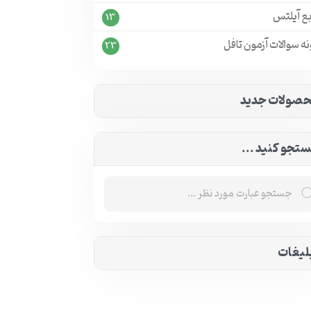
بع آیلتس
13
ه سوالات آزمون تافل
23
صولات جدید
تجو کنید ...
لیغات