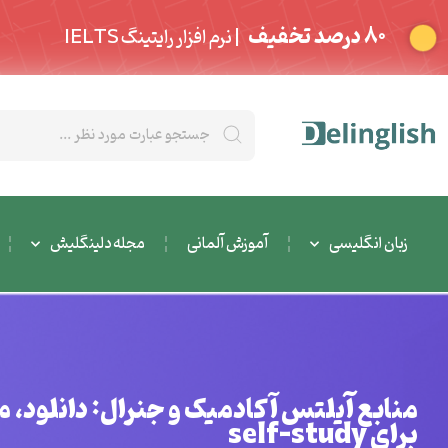
80 درصد تخفیف
| نرم افزار رایتینگ IELTS
زبان انگلیسی
آموزش آلمانی
مجله دلینگلیش
منابع آیلتس آکادمیک و جنرال: دانلود، م
برای self-study