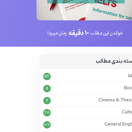
10 دقیقه
خواندن این مطلب
زمان میبرد!
ته بندی مطالب
b
52
Bo
5
Cinema & Thea
7
Cult
28
General Engl
107