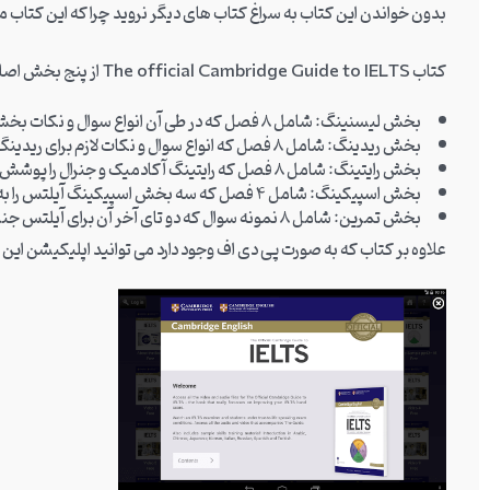
بدون خواندن این کتاب به سراغ کتاب های دیگر نروید چرا که این کتاب 
کتاب The official Cambridge Guide to IELTS از پنج بخش اصلی بعه شرح زیر تشکیل شده است:
بخش لیسنینگ: شامل 8 فصل که در طی آن انواع سوال و نکات بخش لیسنینگ را به شما آموزش می دهد.
بخش ریدینگ: شامل 8 فصل که انواع سوال و نکات لازم برای ریدینگ آیلتس را می توانید یاد بگیرید.
بخش رایتینگ: شامل 8 فصل که رایتینگ آکادمیک و جنرال را پوشش می دهد و آنچه که نیاز است فراهم می کند.
بخش اسپیکینگ: شامل 4 فصل که سه بخش اسپیکینگ آیلتس را به شما اموزش می دهد.
بخش تمرین: شامل 8 نمونه سوال که دو تای آخر آن برای آیلتس جنرال است.
علاوه بر کتاب که به صورت پی دی اف وجود دارد می توانید اپلیکیشن این