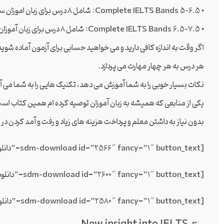
• Complete IELTS Bands 5-6.5: شامل 8 درس برای زبان اموزان سطح B2
• Complete IELTS Bands 6.5-7.5: شامل 8 درس برای زبان آموزان سطح C1
اگر وقت به اندازه کافی دارید و می خواهید حسابی برای آزمون آماده شو
هر درس به هر چهار مهارت می پردازد.
نکات بسیار خوبی را به شما آموزش می دهد، تکنیک هایی را به شما می آم
یکی از منابعی که همیشه به زبان آموزان توصیه کرده ام همین کتاب است
بدون نیاز به داشتن معلم و پرداخت هزینه های زیاد و رفت و آمد کردن در
[sdm-download id=”2566″ fancy=”1″ button_text=”دانلود کتاب Complete IELTS Bands 4-5″]
[sdm-download id=”2600″ fancy=”1″ button_text=”دانلود کتاب.Complete IELTS Bands 5-6.5″]
[sdm-download id=”2580″ fancy=”1″ button_text=”دانلود کتاب Complete IELTS Bands 6.5-7.5″]