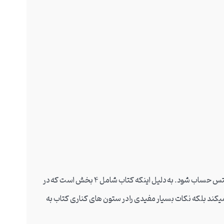
کتاب New insight into IELTS می تواند به عنوان منابع زود بازده آیلتس حساب شود. به دلیل اینکه کتاب شامل 4 بخش است که در
 میکند بلکه نکات بسیار مفیدی را در ستون های کناری کتاب به