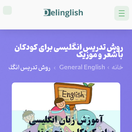
روش تدریس انگلیسی برای کودکان
با شعر و موزیک
خانه
General English
روش تدریس انگلیسی ب