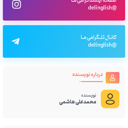
صفحه اینستاگرامی مـا
@delinglish
کانـال تلـگرامی مـا
@delinglish
درباره نویسنده
نویسنده
محمدعلی هاشمی