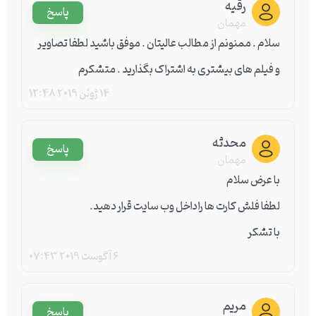
رقیه
پاسخ
مهمان
سلام . ممنونم از مطالب عالیتان . موفق باشید لطفا تصاویر
و فیلم های بیشتری به اشتراک بگذارید . متشکرم
14 ژوئن 2019
12:48
محدثه
پاسخ
مهمان
با عرض سلام
لطفا فلش کارت ها را داخل وب سایت قرار دهید.
با تشکر
6 آگوست 2019
07:43
مریم
پاسخ