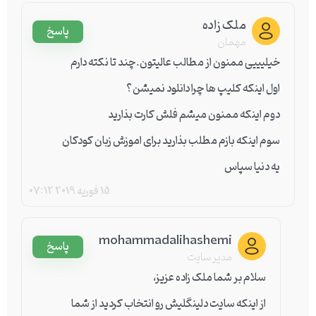
ملک زاده
پاسخ
مهمان
خیلیییی ممنون از مطالب عالیتون.چند تا نکته دارم
اول اینکه کلیپ ها چرا دانلود نمیشن؟
دوم اینکه ممنون میشم فلش کارت بذارید
سوم اینکه بازم مطلب بذارید برای اموزش زبان کودکان
یه دنیا سپاس
15 فوریه 2019
07:12
mohammadalihashemi
پاسخ
مدیر سایت
سلام بر شما ملک زاده عزیز،
از اینکه سایت دلینگلیش رو انتخاب کردید از شما