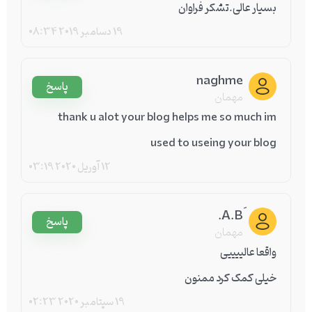
بسیار عالی.تشکر فراوان
19 دسامبر 2019
08:34
naghme
پاسخ
مهمان
thank u alot your blog helps me so much im
used to useing your blog
12 آوریل 2020
03:19
پاسخ
مهمان
واقعا عالییییی
خیلی کمک کرد ممنون
19 سپتامبر 2020
02:23