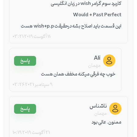
کاربرد سوم گرامر wish در زبان انگلیسی
Would + Past Perfect
این قسمت باید اصلاح بشه درحقیقت wish+p.p هست
11 آگوست 2019
03:21
Ali
پاسخ
مهمان
خوب چه فرقی میکنه مخفف همان هست
9 سپتامبر 2021
03:26
ناشناس
پاسخ
مهمان
ممنون. عالی بود
21 آگوست 2019
10:19