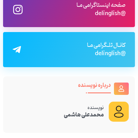
صفحه اینستاگرامی مـا
@delinglish
کانـال تلـگرامی مـا
@delinglish
درباره نویسنده
نویسنده
محمدعلی هاشمی