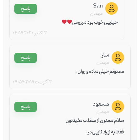
San
پاسخ
مهمان
خیلییی خوب بود مرررسی
3 اکتبر 2020
04:19
سارا
پاسخ
مهمان
ممنونم خیلی ساده و روان .
3 آگوست 2019
09:54
مسعود
پاسخ
مهمان
سلام ممنون از مطلب مفیدتون
فقط یه ایراد تایپی در :