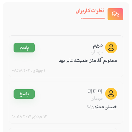
نظرات کاربران
مریم
پاسخ
مهمان
ممنونم آقا. مثل همیشه عالی بود
1 جولای 2019
08:18
파티마
پاسخ
مهمان
خیییلی ممنون ♡
12 جولای 2019
10:58