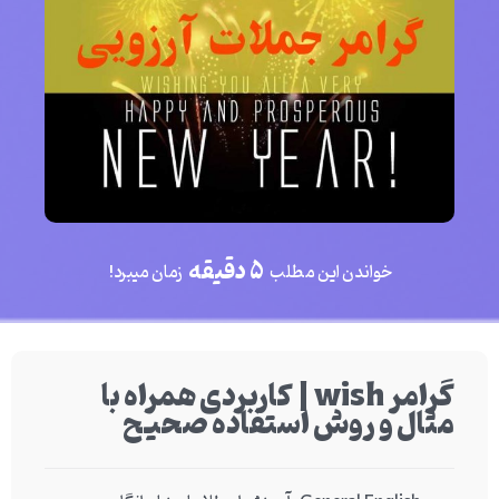
5 دقیقه
خواندن این مطلب
زمان میبرد!
گرامر wish | کاربردی همراه با
مثال و روش استفاده صحیح