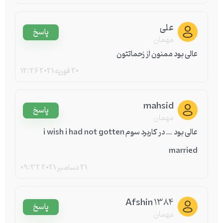
علی
پاسخ
مهمان
عالی بود ممنون از زحماتتون
20 فوریه 2021
12:26
mahsid
پاسخ
مهمان
عالی بود … در کاربرد سوم i wish i had not gotten
married
21 دسامبر 2021
09:32
Afshin 1384
پاسخ
مهمان