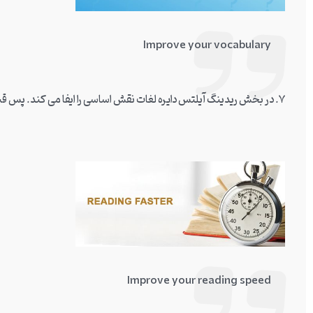
Improve your vocabulary
7. در بخش ریدینگ آیلتس دایره لغات نقش اساسی را ایفا می کند. پس قبل از هر چیز دایره واژگان خود را بالا ببرید.
Improve your reading speed