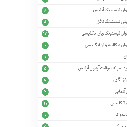
زش لیسنینگ آیلتس
8
زش لیسنینگ تافل
16
زش لیسنینگ زبان انگلیسی
13
زش مکالمه زبان انگلیسی
1
ن
1
ود نمونه سوالات آزمون آیلتس
5
تاژ آگهی
10
 آلمانی
4
ن انگلیسی
21
 و کار
1
 و کار
5