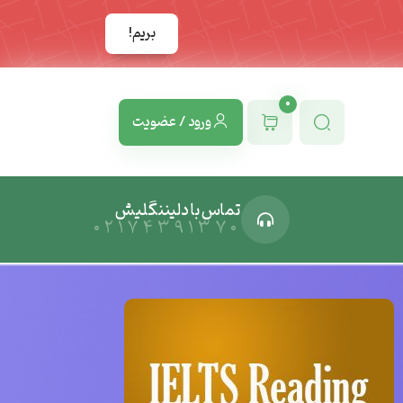
بریم!
0
ورود / عضویت
تماس با دلیننگلیش
02174391370