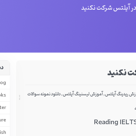
د در آیلتس شرکت نکنید
دس
کت نکنید
log
زش ریدینگ آیلتس
,
آموزش لیسنینگ آیلتس
,
دانلود نمونه سوالات
oks
ter
ure
ish