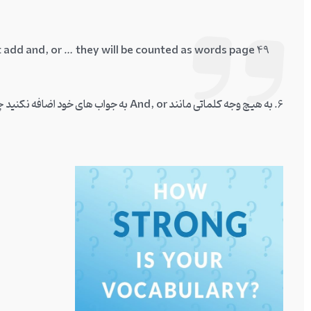
 add and, or … they will be counted as words page 49
6. به هیچ وجه کلماتی مانند And, or به جواب های خود اضافه نکنید چرا که این ها هم به عنوان یک کلمه محسوب می شوند.