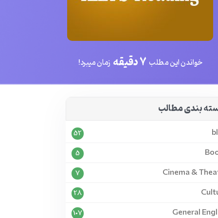
7 دقیقه
خواندن این مطلب
زمان میبرد!
ته بندی مطالب
b
52
Bo
5
Cinema & Thea
7
Cult
28
General Engl
107