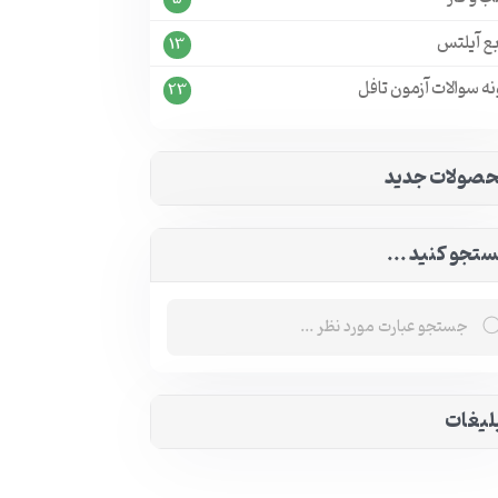
بع آیلتس
13
ه سوالات آزمون تافل
23
صولات جدید
تجو کنید ...
لیغات