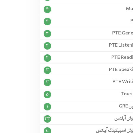
Mu
4
4
PTE Gene
2
PTE Listen
2
PTE Read
2
PTE Speak
3
PTE Writ
3
Tour
5
 GRE
1
زش آیلتس
33
زش اسپیکینگ آیلتس
10