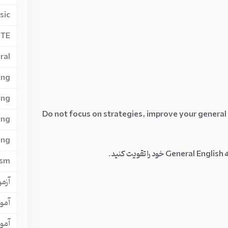
sic
PTE
ral
ing
ing
Do not focus on strategies, improve your general
ing
ing
ism
آزمون
آمو
آمو