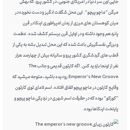
جایی اون سر دنیا در آمریکای جنوبی، در کشور پرو، که بهش
میگن “ماچو پیچو”. این محل شگفت انگیز و دست نخورده در
میان کوهستان های مرزی از زمان امپراطوری اینکا در قرن
پانزدهم وجود داشته و در اوایل قرن بیستم کشف شده. عظمت
و بزرگی نفسگیرش باعث شده که این محل تبدیل بشه به یکی از
قطب های گردشگری کشور پرو و سالیانه بیش از چهارصد هزار
نفر از اونجا بازدید کنن. اگه کارتون قدیمی و جالب The
Emperor’s New Groove رو دیده باشید، متوجه میشید که
وقایع کارتون در ماچو پیچو اتفاق افتاده. اسم لامای توی کارتون
“کوزکو” بوده که در حقیقت اسم شهری در نزدیکی ماچو پیچو و
پایتخت اینکاها بوده.