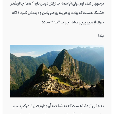
برخوردار شده ایم .ولی آیا همه جا ارزش دیدن داره؟ همه جا اونقدر
قشنگ هست که وقت و هزینه رو صر رفتن و دیدنش کنیم؟ اگه
حرف از ماپو پیچو باشه، جواب “بله” است!
بله!
یه جایی تو دنیا هست که به شخصه آرزو دارم قبل از مرگم ببینم.