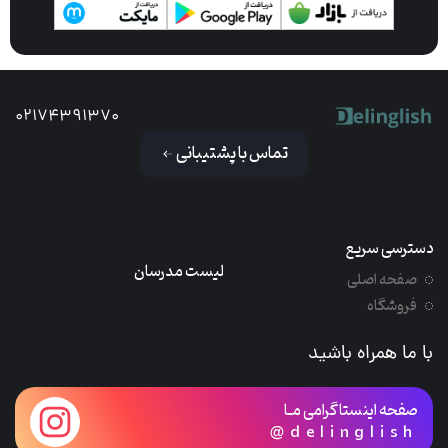
02174391370
تماس با پشتیبانی
دسترسی سریع
لیست مدرسان
صفحه اصلی
فروشگاه
با ما همراه باشید
صفحه اینستاگرامی مـا
@delinglish