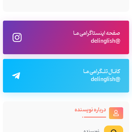
صفحه اینستاگرامی مـا
@delinglish
کانـال تلـگرامی مـا
@delinglish
درباره نویسنده
نویسنده