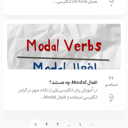
همان Article) انگلیسی...
0
22
افعال Modal چه هستند؟
دسامبر
در آموزش زبان انگلیسی یکی از نکات مهم در گرامر
انگلیسی استفاده از افعال Modal...
3
5
4
3
…
1