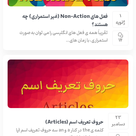
فعل های Non-Action (غیر استمراری) چه
1
ژانویه
هستند؟
تقریباً همه ی فعل های انگلیسی را می توان به صورت
استمراری، با زمان های...
14
23
حروف تعریف اسم (Articles)
دسامبر
کلمه ی the در کنار a و an سه حروف تعریف اسم (یا