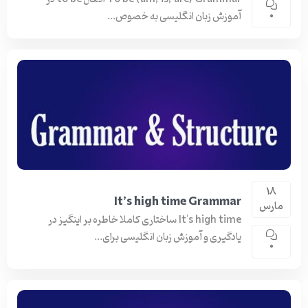
آموزش زبان انگلیسی به خصوص...
0
18
It’s high time Grammar
مارس
It's high time ساختاری کاملا خاطره بر اینگیز در
یادگیری و آموزش زبان انگلیسی برای...
0