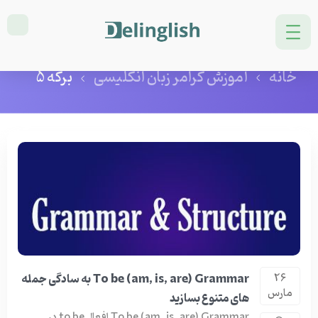
دسته بندی: آموزش گرامر زبان
انگلیسی
خانه
آموزش گرامر زبان انگلیسی
برگه 5
To be (am, is, are) Grammar به سادگی جمله
26
مارس
های متنوع بسازید
To be (am, is, are) Grammar افعال to be در