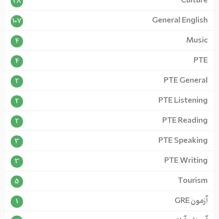
Culture
28
General English
107
Music
4
PTE
4
PTE General
2
PTE Listening
2
PTE Reading
2
PTE Speaking
3
PTE Writing
3
Tourism
5
آزمون GRE
1