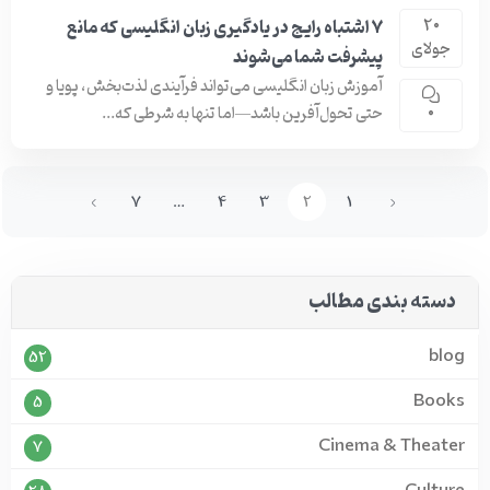
۷ اشتباه رایج در یادگیری زبان انگلیسی که مانع
20
جولای
پیشرفت شما می‌شوند
آموزش زبان انگلیسی می‌تواند فرآیندی لذت‌بخش، پویا و
حتی تحول‌آفرین باشد—اما تنها به شرطی که...
0
7
…
4
3
2
1
دسته بندی مطالب
blog
52
Books
5
Cinema & Theater
7