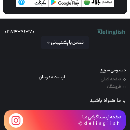
02174391370
تماس با پشتیبانی
دسترسی سریع
لیست مدرسان
صفحه اصلی
فروشگاه
با ما همراه باشید
صفحه اینستاگرامی مـا
@delinglish