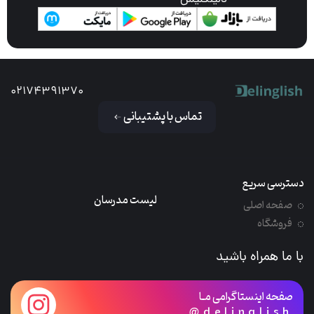
دلینگلیش
02174391370
تماس با پشتیبانی
دسترسی سریع
لیست مدرسان
صفحه اصلی
فروشگاه
با ما همراه باشید
صفحه اینستاگرامی مـا
@delinglish