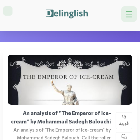
دسته بندی: blog
خانه
blog
برگه 7
An analysis of “The Emperor of Ice-
15
cream” by Mohammad Sadegh Balouchi
فوریه
An analysis of "The Emperor of Ice-cream" by
Mohammad Sadegh Balouchi Call the roller