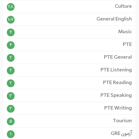
Culture
28
General English
107
Music
4
PTE
4
PTE General
2
PTE Listening
2
PTE Reading
2
PTE Speaking
3
PTE Writing
3
Tourism
5
آزمون GRE
1