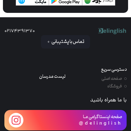
02174391370
تماس با پشتیبانی
دسترسی سریع
لیست مدرسان
صفحه اصلی
فروشگاه
با ما همراه باشید
صفحه اینستاگرامی مـا
@delinglish