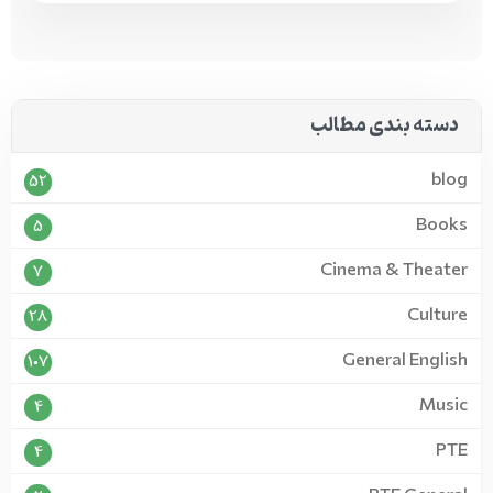
دسته بندی مطالب
blog
52
Books
5
Cinema & Theater
7
Culture
28
General English
107
Music
4
PTE
4