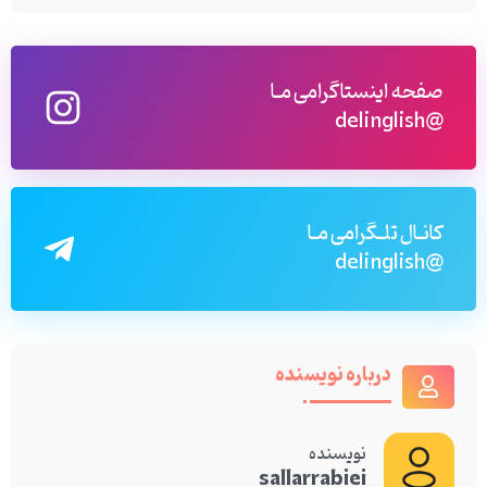
صفحه اینستاگرامی مـا
@delinglish
کانـال تلـگرامی مـا
@delinglish
درباره نویسنده
نویسنده
sallarrabiei