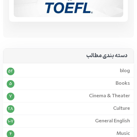
دسته بندی مطالب
blog
52
Books
5
Cinema & Theater
7
Culture
28
General English
107
Music
4