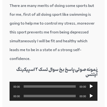
There are many merits of doing some sports but
for me, first of all doing sport like swimming is
going to help me to control my stress, moreover
this sport prevents me from being depressed
simultaneously I will be fit and healthy which
leads me to be in a state of a strong self-
confidence.
نمونه صوتی پاسخ بخ سوال تسک 2 اسپیکینگ
آیلتس
پخش‌کننده
00:00
00:00
صوت
پخش‌کننده
00:00
00:00
صوت