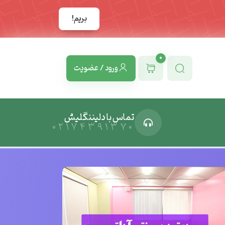
بریم!
0
ورود / عضویت
تماس با دلیننگلیش
02174391370