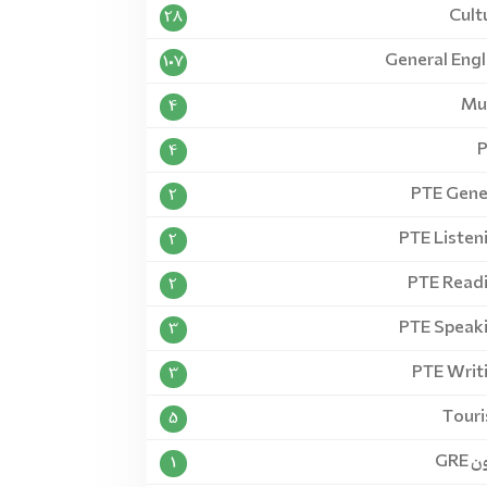
Cult
28
General Engl
107
Mu
4
4
PTE Gene
2
PTE Listen
2
PTE Read
2
PTE Speak
3
PTE Writ
3
Tour
5
 GRE
1