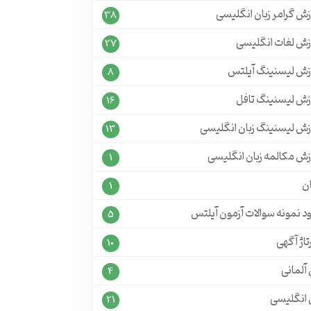
زش گرامر زبان انگلیسی
38
زش لغات انگلیسی
27
زش لیسنینگ آیلتس
8
زش لیسنینگ تافل
16
زش لیسنینگ زبان انگلیسی
13
زش مکالمه زبان انگلیسی
1
ن
1
ود نمونه سوالات آزمون آیلتس
5
تاژ آگهی
10
 آلمانی
4
ن انگلیسی
21