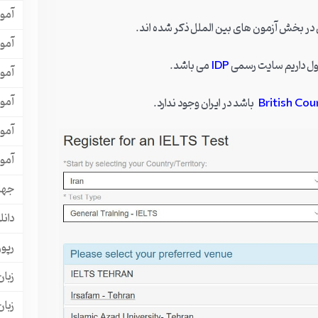
آمو
در بخش آزمون های بین الملل ذکر شده اند.
آمو
 قبول داریم سایت رسمی
IDP
می باشد.
آمو
آمو
British Cou
باشد در ایران وجود ندارد.
آمو
آمو
جها
دانل
رپور
زبان
زبا