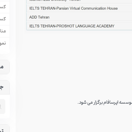
کسب
کسب
منا
نمون
مح
جس
موسسه ایرسافام برگزار می شود.
تب