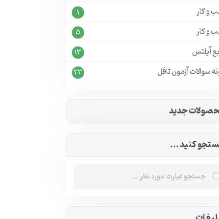
 و کار
1
 و کار
5
بع آیلتس
13
ه سوالات آزمون تافل
23
صولات جدید
تجو کنید ...
لیغات