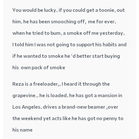
You would be lucky, if you could get
a toonie
₃
out
him, he has been
smooching off
₄
me for ever,
when he tried
to bum
₅ a
smoke off me yesterday,
I told him I was not going to support his habits and
if he wanted to smoke he ‘d better start buying
his own pack of smoke
Reza is a
freeloader
₆
, I
heard it through the
grapevine
₇, he is loaded, he has got a mansion in
Los Angeles, drives a brand-new
beamer
₈
over
the weekend yet acts like he has got no penny to
his name