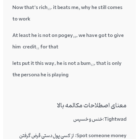
Now
that
’s rich
₁₃.
it beats me
₉
why he still comes
to work
At least he is not
on pogey
₁₀
, we have got to
give
him credit
₁₁
for that
lets put it this way, he is not a
bum
₁₂
, that is only
the persona he is playing
معنای اصطلاحات مکالمه بالا
Tightwad
:خنس و خسیس
Spot someone money
: از کسی پول دستی قرض گرفتن