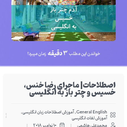
3 دقیقه
خواندن این مطلب
زمان میبرد!
اصطلاحات| ماجرای رضا خنس،
خسیس و چتر باز به انگلیسی
General English
,
آموزش اصطلاحات زبان انگلیسی
,
آموزش لغات انگلیسی
محمدعلی هاشمی
10 نوامبر 2018