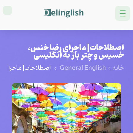
اصطلاحات| ماجرای رضا خنس،
خسیس و چتر باز به انگلیسی
خانه
General English
اصطلاحات| ماجرای ر