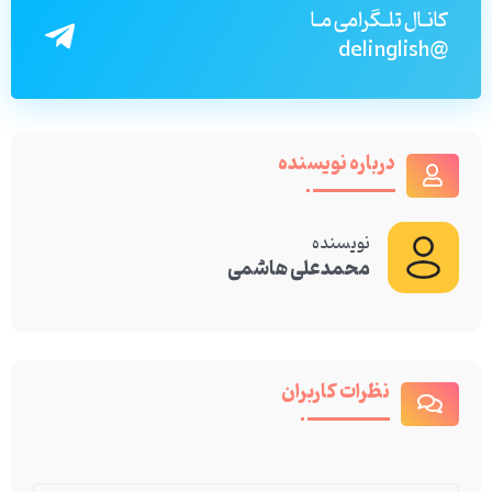
کانـال تلـگرامی مـا
@delinglish
درباره نویسنده
نویسنده
محمدعلی هاشمی
نظرات کاربران