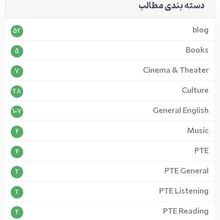
دسته بندی مطالب
blog
52
Books
5
Cinema & Theater
7
Culture
28
General English
107
Music
4
PTE
4
PTE General
2
PTE Listening
2
PTE Reading
2