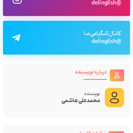
@delinglish
کانـال تلـگرامی مـا
@delinglish
درباره نویسنده
نویسنده
محمدعلی هاشمی