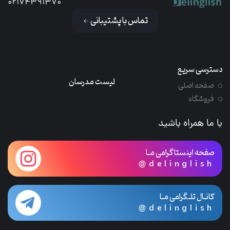
02174391370
تماس با پشتیبانی
دسترسی سریع
لیست مدرسان
صفحه اصلی
فروشگاه
با ما همراه باشید
صفحه اینستاگرامی مـا
@delinglish
کانـال تلـگرامی مـا
@delinglish