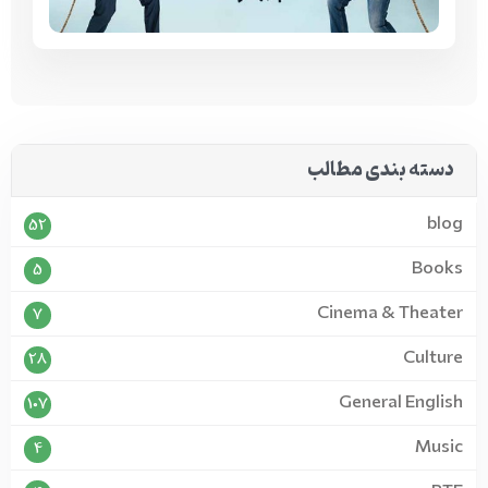
دسته بندی مطالب
blog
52
Books
5
Cinema & Theater
7
Culture
28
General English
107
Music
4