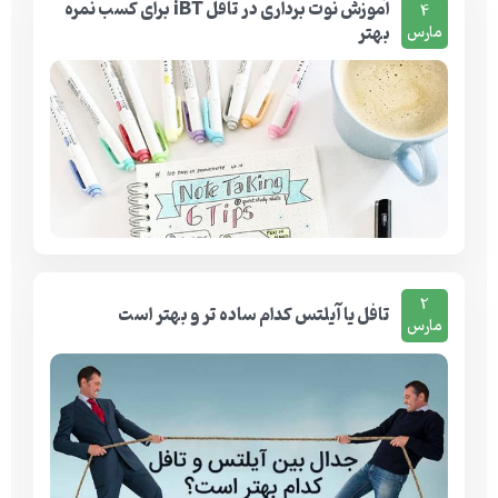
آموزش نوت برداری در تافل iBT برای کسب نمره
4
بهتر
مارس
2
تافل یا آیلتس کدام ساده تر و بهتر است
مارس