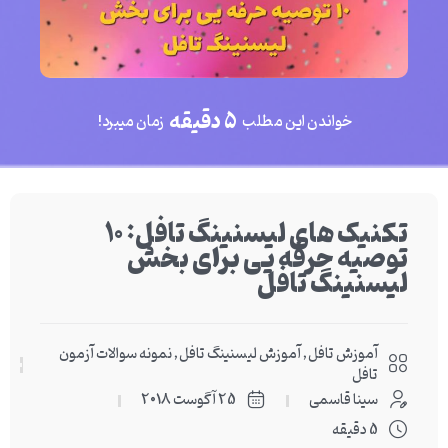
5 دقیقه
خواندن این مطلب
زمان میبرد!
تکنیک های لیسنینگ تافل: 10
توصیه حرفه یی برای بخش
لیسنینگ تافل
آموزش تافل
,
آموزش لیسنینگ تافل
,
نمونه سوالات آزمون
تافل
سینا قاسمی
25 آگوست 2018
5 دقیقه