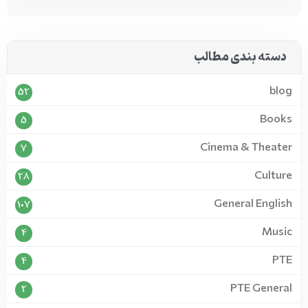
دسته بندی مطالب
blog
52
Books
5
Cinema & Theater
7
Culture
28
General English
107
Music
4
PTE
4
PTE General
2