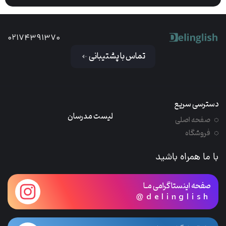
02174391370
تماس با پشتیبانی
دسترسی سریع
لیست مدرسان
صفحه اصلی
فروشگاه
با ما همراه باشید
صفحه اینستاگرامی مـا
@delinglish