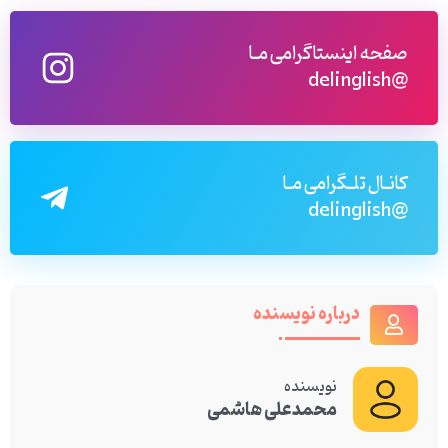
صفحه اینستاگرامی مـا
@delinglish
کانـال تلـگرامی مـا
@delinglish
درباره نویسنده
نویسنده
محمدعلی هاشمی