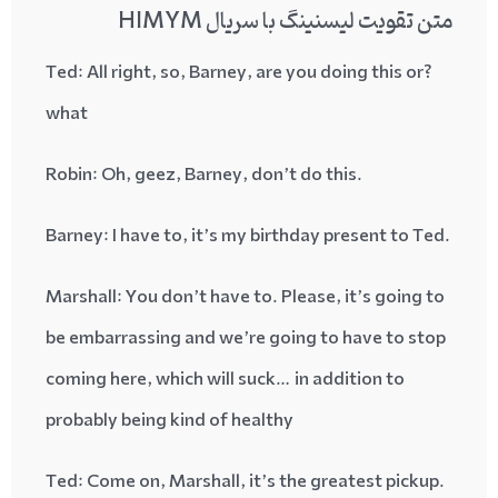
متن تقویت لیسنینگ با سریال HIMYM
: All right, so, Barney, are you doing this or
?Ted
what
: Oh,
geez
, Barney, don’t do this
.Robin
: I have to, it’s my birthday present to Ted
.Barney
Marshall
: You don’t have to. Please, it’s going to
be
embarrassing
and we’re going to have to stop
coming here, which will suck… in addition to
probably being kind of healthy
: Come on, Marshall, it’s the greatest
pickup
.Ted