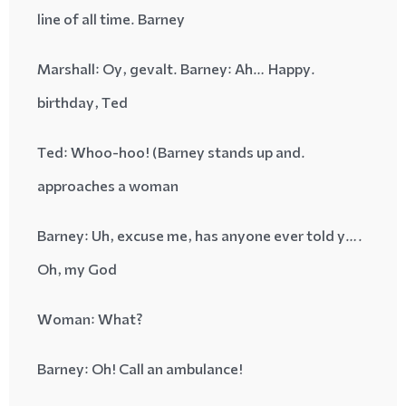
line
of all time. Barney
: Oy, gevalt. Barney: Ah… Happy
.Marshall
birthday, Ted
: Whoo-hoo! (Barney stands up and
.Ted
approaches a woman
: Uh, excuse me, has anyone ever told y…
.Barney
Oh, my God
: What
?Woman
: Oh! Call an ambulance
!Barney