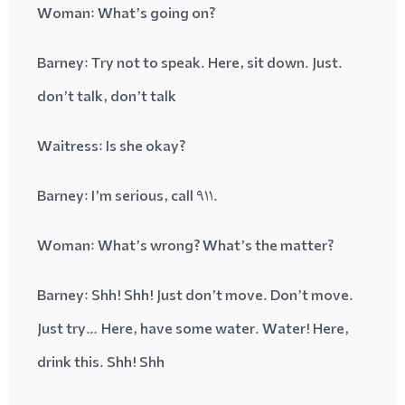
: What’s going on
?Woman
: Try not to speak. Here, sit down. Just
.Barney
don’t talk, don’t talk
: Is she okay
?Waitress
: I’m serious, call 911
.Barney
: What’s wrong? What’s the matter
?Woman
Barney
: Shh! Shh! Just don’t move. Don’t move.
Just try… Here, have some water. Water! Here,
drink this. Shh! Shh