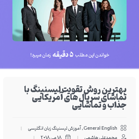
5 دقیقه
خواندن این مطلب
زمان میبرد!
بهترین روش تقویت لیسنینگ با
تماشای سریال های آمریکایی
جذاب و تماشایی
General English
,
آموزش لیسنینگ زبان انگلیسی
محمدعلی هاشمی
18 می 2018