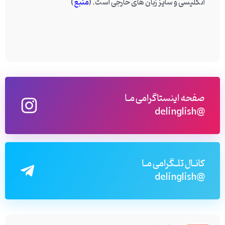
انگلیسی و سایز زبان های خارجی است. (
منبع
)
صفحه اینستاگرامی مـا
@delinglish
کانـال تلـگرامی مـا
@delinglish