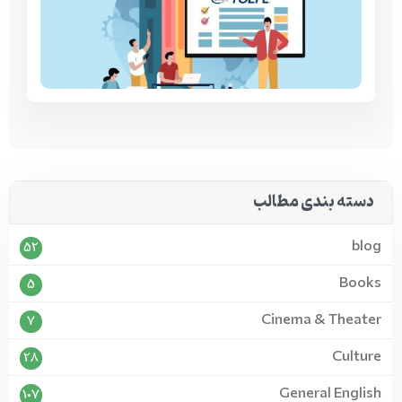
دسته بندی مطالب
blog
52
Books
5
Cinema & Theater
7
Culture
28
General English
107