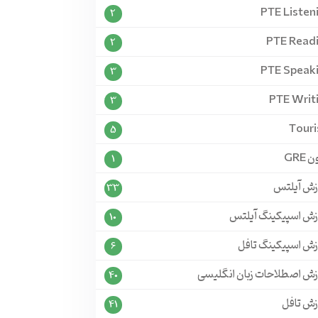
PTE Listen
2
PTE Read
2
PTE Speak
3
PTE Writ
3
Tour
5
 GRE
1
زش آیلتس
33
زش اسپیکینگ آیلتس
10
زش اسپیکینگ تافل
6
زش اصطلاحات زبان انگلیسی
40
زش تافل
41