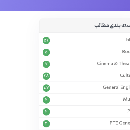
ته بندی مطالب
b
52
Bo
5
Cinema & Thea
7
Cult
28
General Engl
107
Mu
4
4
PTE Gene
2