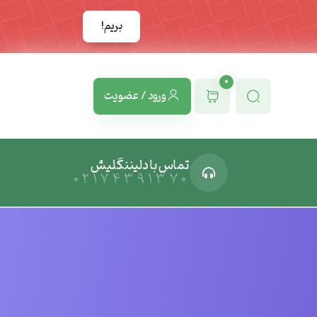
بریم!
0
ورود / عضویت
تماس با دلیننگلیش
02174391370