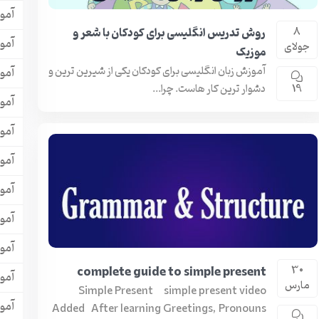
آمو
روش تدریس انگلیسی برای کودکان با شعر و
8
آموز
جولای
موزیک
آموزش زبان انگلیسی برای کودکان یکی از شیرین ترین و
آموز
دشوار ترین کار هاست. چرا...
19
آمو
آمو
آمو
آمو
آمو
آمو
30
complete guide to simple present
آمو
مارس
Simple Present simple present video
آمو
Added After learning Greetings, Pronouns