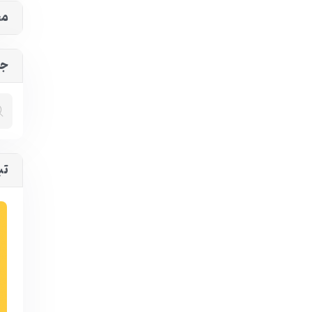
مح
جس
تب