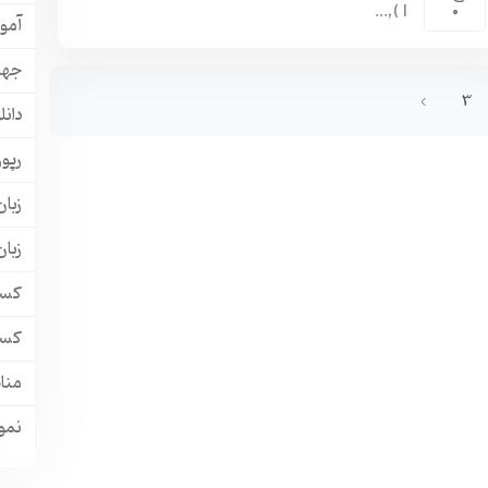
( I,...
0
آمو
جها
3
دانل
رپور
زبان
زبا
کسب
کسب
منا
نمون