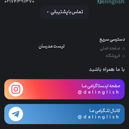
02174391370
تماس با پشتیبانی
دسترسی سریع
لیست مدرسان
صفحه اصلی
فروشگاه
با ما همراه باشید
صفحه اینستاگرامی مـا
@delinglish
کانـال تلـگرامی مـا
@delinglish