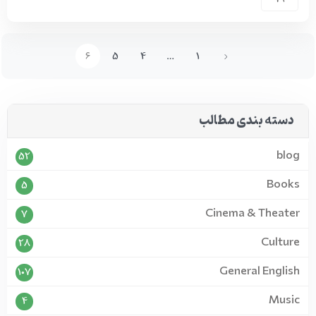
6
5
4
…
1
دسته بندی مطالب
blog
52
Books
5
Cinema & Theater
7
Culture
28
General English
107
Music
4