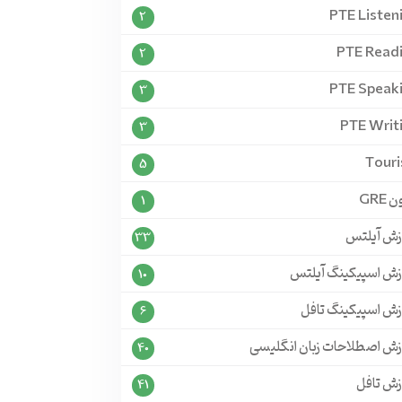
PTE Listen
2
PTE Read
2
PTE Speak
3
PTE Writ
3
Tour
5
 GRE
1
زش آیلتس
33
زش اسپیکینگ آیلتس
10
زش اسپیکینگ تافل
6
زش اصطلاحات زبان انگلیسی
40
زش تافل
41