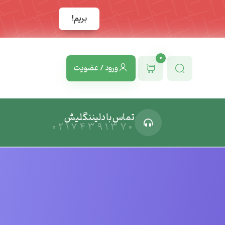
بریم!
0
ورود / عضویت
تماس با دلیننگلیش
02174391370