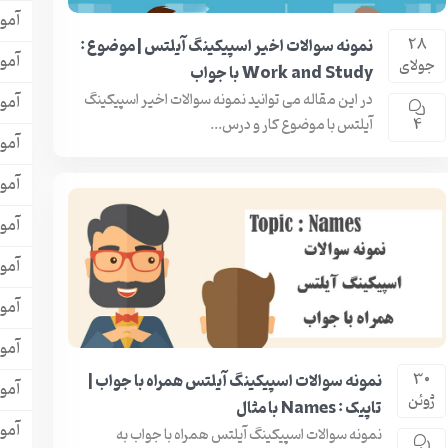
آمو
نمونه سوالات اخیر اسپیکینگ آیلتس | موضوع :
28
آموز
جولای
Work and Study با جواب
در این مقاله می توانید نمونه سوالات اخیر اسپیکینگ
آموز
آیلتس با موضوع کار و درس...
4
آمو
آمو
آمو
آمو
آمو
آمو
نمونه سوالات اسپیکینگ آیلتس همراه با جواب |
30
آمو
ژوئن
تاپیک : Names با مثال
آمو
نمونه سوالات اسپیکینگ آیلتس همراه با جواب به