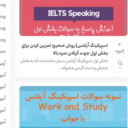
ing
ing
ing
ing
اسپیکینگ آیلتس| روش صحیح تمرین کردن برای
3
ژانویه
ism
بخش اول جهت گرفتن نمره بالا
بخش اول اسپیکینگ آیلتس بسیار ساده است که به بخش
آزمون
معرفی و دست گرمی معروف...
0
آمو
آمو
آمو
آمو
آمو