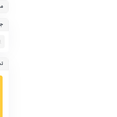
مح
جس
تب