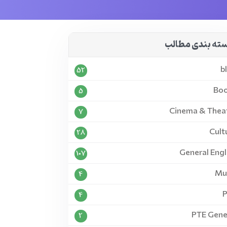
ته بندی مطالب
b
52
Bo
5
Cinema & Thea
7
Cult
28
General Engl
107
Mu
4
4
PTE Gene
2