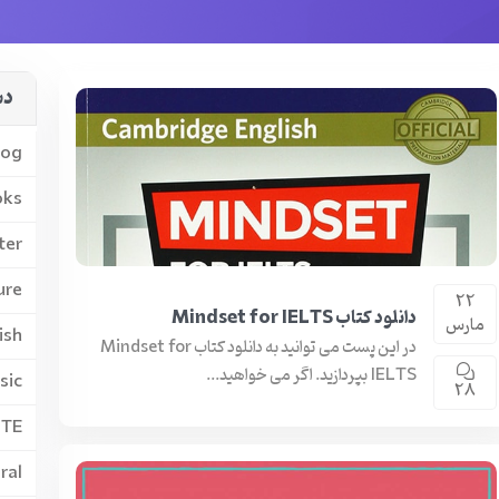
دس
log
oks
ter
ure
22
دانلود کتاب Mindset for IELTS
مارس
ish
در این پست می توانید به دانلود کتاب Mindset for
IELTS بپردازید. اگر می خواهید...
sic
28
PTE
ral