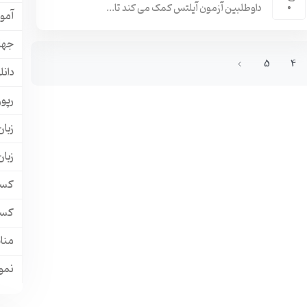
داوطلبین آزمون آیلتس کمک می کند تا...
0
آمو
جها
5
4
دانل
رپور
زبان
زبا
کسب
کسب
منا
نمون