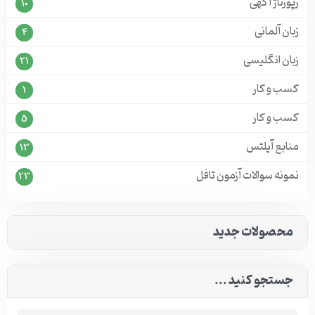
رپورتاژ آگهی
10
زبان آلمانی
4
زبان انگلیسی
21
کسب و کار
1
کسب و کار
5
منابع آیلتس
13
نمونه سوالات آزمون تافل
23
محصولات جدید
جستجو کنید ...