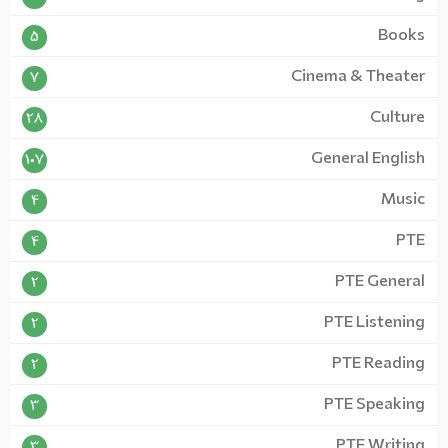
Books
5
Cinema & Theater
7
Culture
28
General English
107
Music
4
PTE
4
PTE General
2
PTE Listening
2
PTE Reading
2
PTE Speaking
3
PTE Writing
3