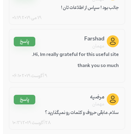
جالب بود ! سپاس از اطلاعات تان !
19 می 2019
01:19
Farshad
پاسخ
مهمان
Hi, Im really grateful for this useful site.
thank you so much
9 آگوست 2019
06:10
مرضیه
پاسخ
مهمان
سلام.مابقی حروف و کلمات رو نمیگذارید؟
28 آگوست 2019
10:31