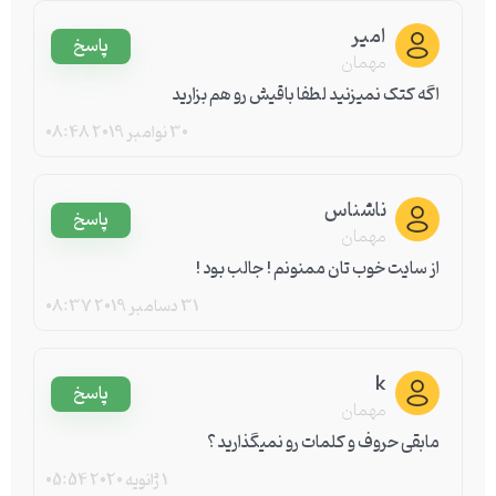
امیر
پاسخ
مهمان
اگه کتک نمیزنید لطفا باقیش رو هم بزارید
30 نوامبر 2019
08:48
ناشناس
پاسخ
مهمان
از سایت خوب تان ممنونم ! جالب بود !
31 دسامبر 2019
08:37
k
پاسخ
مهمان
مابقی حروف و کلمات رو نمیگذارید؟
1 ژانویه 2020
05:54