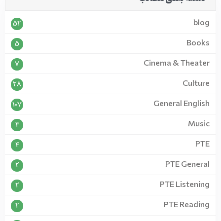
blog
52
Books
5
Cinema & Theater
7
Culture
28
General English
107
Music
4
PTE
4
PTE General
2
PTE Listening
2
PTE Reading
2