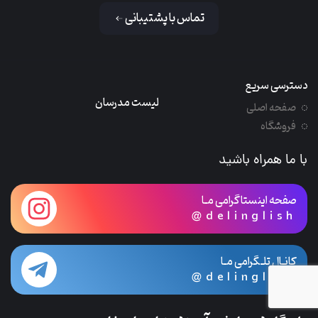
تماس با پشتیبانی
دسترسی سریع
لیست مدرسان
صفحه اصلی
فروشگاه
با ما همراه باشید
صفحه اینستاگرامی مـا
@delinglish
کانـال تلـگرامی مـا
@delinglish