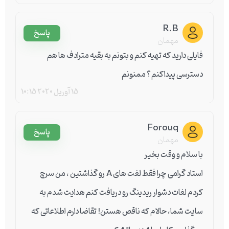
R.B
پاسخ
مهمان
فایلی دارید که تهیه کنم و بتونم به بقیه مترادف ها هم
دسترسی پیداکنم؟ ممنونم
15 آوریل 2020
10:15
Forouq
پاسخ
مهمان
با سلام و وقت بخیر
استاد گرامی چرا فقط لغت های A رو گذاشتین ، من سرچ
کردم لغات دشوار ریدینگ رو دریافت کنم هدایت شدم به
سایت شما، حالام که ناقص هستن! تقاضا دارم اطلاعاتی که