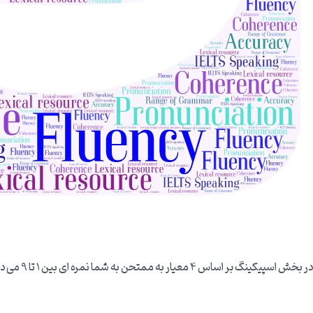
در بخش اسپیکینگ بر اساس 4 معیار به ممتحن به شما نمره ای بین 1 تا 9 می دهد.