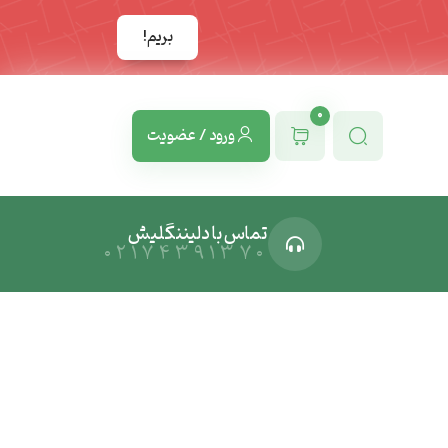
بریم!
0
ورود / عضویت
تماس با دلیننگلیش
02174391370