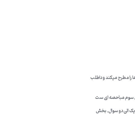
 را مطرح میکند و داطلب
ش سوم مباحصه ای ست
ارت و یک الی دو سوال, بخش