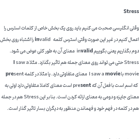
Stress
وقتی انگلیسی صحبت می کنیم باید روی یک بخش خاص از کلمات استرس را
اعمال کنیم در غیر این صورت وقتی استرس کلمه
in
valid را اشتباه روی بخش
دوم بگذاریم یعنی بگوییم in
valid
معنای آن به طور کلی عوض می شود.
Stress حتی می تواند روی معنای جمله هم تاثیر بگذارد. مثلا
saw a
I
movie با I saw a
movie
معنای متفاوتی دارد. یا مثلا در کلمه
sent
pre
که اسم است با فعل آن که pre
sent
است معنای کاملا متفاوتی دارد اولی به
معنای جایزه و دومی به معنای ارائه کردن است. بنا بر این Stress هم در جمله
هم در کلمه در فهم خود و فهماندن منظور به دیگران بسار تاثیر گذار است.